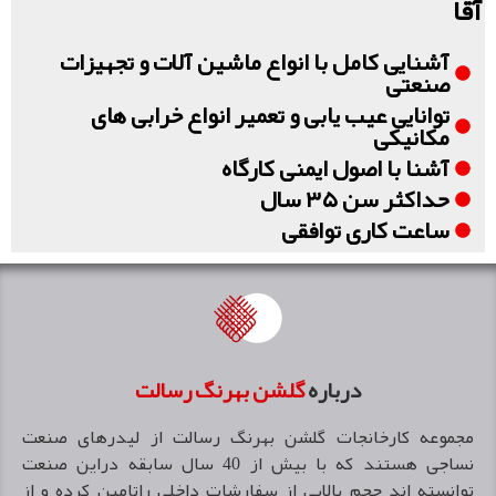
آقا
آشنایی کامل با انواع ماشین آلات و تجهیزات
صنعتی
توانایی عیب یابی و تعمیر انواع خرابی های
مکانیکی
آشنا با اصول ایمنی کارگاه
حداکثر سن ۳۵ سال
ساعت کاری توافقی
درباره
گلشن بهرنگ رسالت
مجموعه كارخانجات گلشن بهرنگ رسالت از ليدرهاى صنعت
نساجى هستند كه با بيش از 40 سال سابقه دراين صنعت
توانسته اند حجم بالايی از سفارشات داخلى راتامين كرده و از