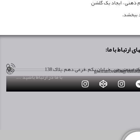
م ذهنی ، ایجاد یک گلشن
 ببخشد.
ای ارتباط با ما:
صنعتی جی ، خیابان یکم ،فرعی دهم ،پلاک 138
www.golsha
golshanbehrangresala
با ما در ارتباط باشید ….