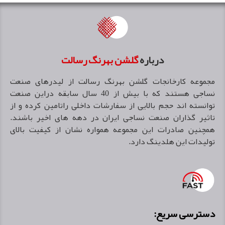
درباره
گلشن بهرنگ رسالت
مجموعه كارخانجات گلشن بهرنگ رسالت از ليدرهاى صنعت
نساجى هستند كه با بيش از 40 سال سابقه دراين صنعت
توانسته اند حجم بالايی از سفارشات داخلى راتامين كرده و از
تاثير گذاران صنعت نساجى ايران در دهه هاى اخير باشند.
همچنین صادرات اين مجموعه همواره نشان از كيفيت بالاى
توليدات اين هلدينگ دارد.
دسترسی سریع: