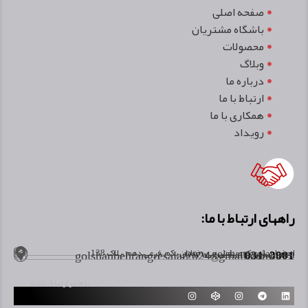
صفحه اصلی
باشگاه مشتریان
محصولات
وبلاگ
درباره ما
ارتباط با ما
همکاری با ما
رویداد
راههای ارتباط با ما:
golshanbehrangresalat2024@gmail.com
www.golshanresalat.com
031-3801
اصفهان ،شهرک صنعتی جی ، خیابان یکم ،فرعی دهم ،پلاک 138
با ما در ارتباط باشید ….