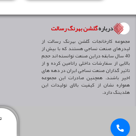
درباره
گلشن بهرنگ رسالت
مجموعه كارخانجات گلشن بهرنگ رسالت از
ليدرهاى صنعت نساجى هستند كه با بيش از
40 سال سابقه دراين صنعت توانسته اند حجم
بالايی از سفارشات داخلى راتامين كرده و از
تاثير گذاران صنعت نساجى ايران در دهه هاى
اخير باشند. همچنین صادرات اين مجموعه
همواره نشان از كيفيت بالاى توليدات اين
هلدينگ دارد.
ت