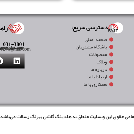
دسترسی سریع:
راهه
صفحه اصلی
031-3801
باشگاه مشتریان
اصفهان ،شهرک 
nresalat.com
t2024@gmail.com
محصولات
وبلاگ
درباره ما
ارتباط با ما
همکاری با ما
مامی حقوق این وبسایت متعلق به هلدینگ گلشن بهرنگ رسالت می‌باشد.