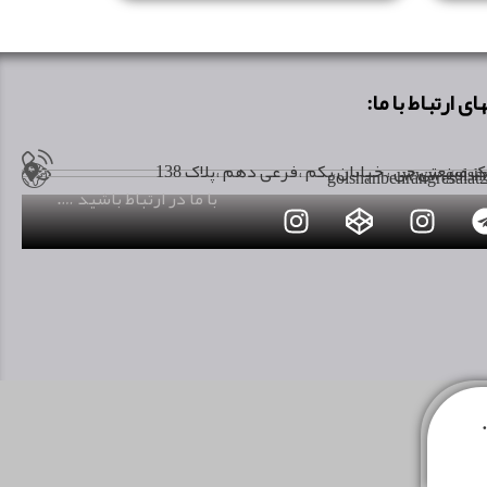
ای ارتباط با ما:
صنعتی جی ، خیابان یکم ،فرعی دهم ،پلاک 138
www.golsha
golshanbehrangresala
با ما در ارتباط باشید ….